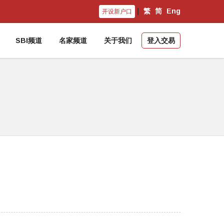
|
繁
简
Eng
开设新户口
SBI频道
名家频道
关于我们
登入交易