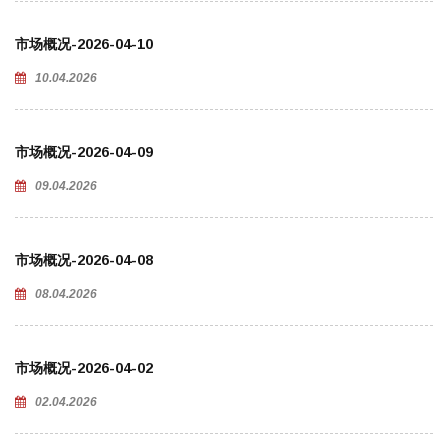
市场概况-2026-04-10
10.04.2026
市场概况-2026-04-09
09.04.2026
市场概况-2026-04-08
08.04.2026
市场概况-2026-04-02
02.04.2026