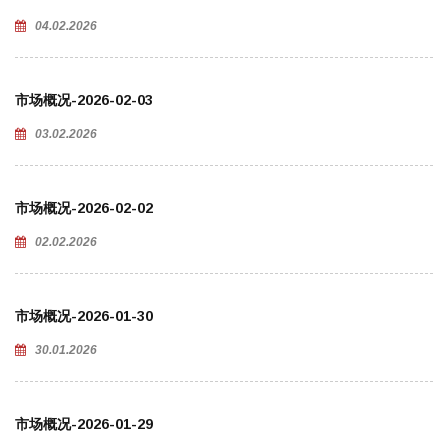
04.02.2026
市场概况-2026-02-03
03.02.2026
市场概况-2026-02-02
02.02.2026
市场概况-2026-01-30
30.01.2026
市场概况-2026-01-29