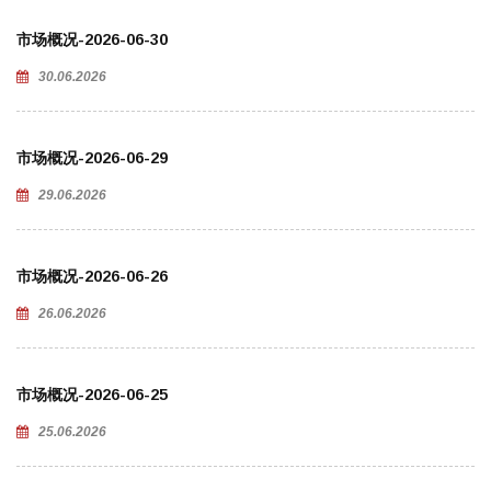
市场概况-2026-06-30
30.06.2026
市场概况-2026-06-29
29.06.2026
市场概况-2026-06-26
26.06.2026
市场概况-2026-06-25
25.06.2026