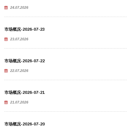
24.07.2026
市场概况-2026-07-23
23.07.2026
市场概况-2026-07-22
22.07.2026
市场概况-2026-07-21
21.07.2026
市场概况-2026-07-20