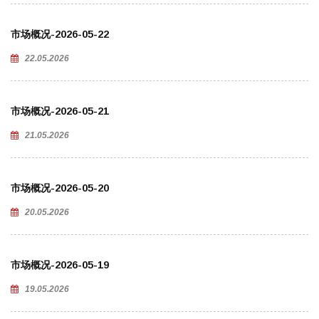
市场概况-2026-05-22
22.05.2026
市场概况-2026-05-21
21.05.2026
市场概况-2026-05-20
20.05.2026
市场概况-2026-05-19
19.05.2026