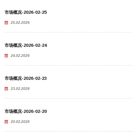
市场概况-2026-02-25
25.02.2026
市场概况-2026-02-24
24.02.2026
市场概况-2026-02-23
23.02.2026
市场概况-2026-02-20
20.02.2026