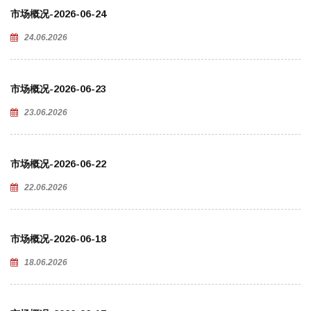
市场概况-2026-06-24
24.06.2026
市场概况-2026-06-23
23.06.2026
市场概况-2026-06-22
22.06.2026
市场概况-2026-06-18
18.06.2026