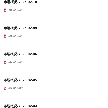
市场概况-2026-02-10
10.02.2026
市场概况-2026-02-09
09.02.2026
市场概况-2026-02-06
06.02.2026
市场概况-2026-02-05
05.02.2026
市场概况-2026-02-04