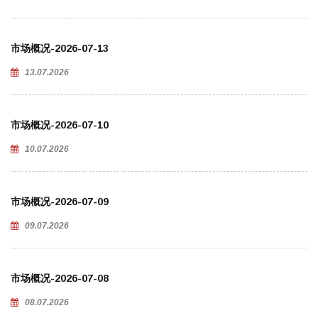
市场概况-2026-07-13
13.07.2026
市场概况-2026-07-10
10.07.2026
市场概况-2026-07-09
09.07.2026
市场概况-2026-07-08
08.07.2026